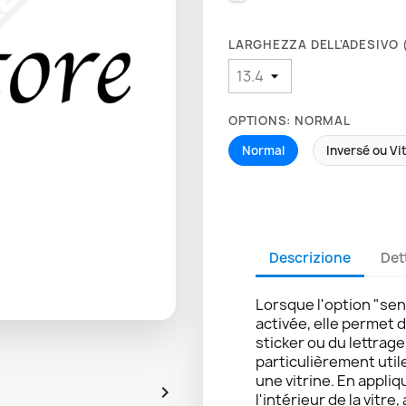
LARGHEZZA DELL'ADESIVO (
OPTIONS: NORMAL
Normal
Inversé ou Vi
Descrizione
Det
Lorsque l'option "sen
activée, elle permet 
sticker ou du lettrag
particulièrement util
une vitrine. En appliq

l'intérieur de la vitre,