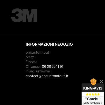
INFORMAZIONI NEGOZIO
oncustomtout
Metz
Francia
Chiamaci:
06 08 65 11 91
Inviaci un'e-mail:
contact@oncustomtout.fr
KING-AVIS
“Grazie ”
Dopo l'acquisto ti