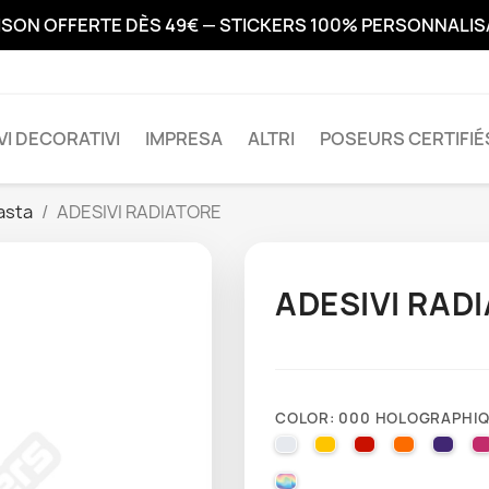
ISON OFFERTE DÈS 49€ — STICKERS 100% PERSONNALI
VI DECORATIVI
IMPRESA
ALTRI
POSEURS CERTIFIÉ
asta
ADESIVI RADIATORE
ADESIVI RAD
COLOR: 000 HOLOGRAPHI
010 WHITE
025 BRIMSTONE YE
031 RED
035 PAST
040 
000 HOLOGRAPHIQUE