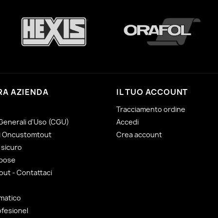
RA AZIENDA
IL TUO ACCOUNT
Tracciamento ordine
Generali d'Uso (CGU)
Accedi
di Oncustomtout
Crea account
sicuro
 pose
ut - Contattaci
matico
ofesionel