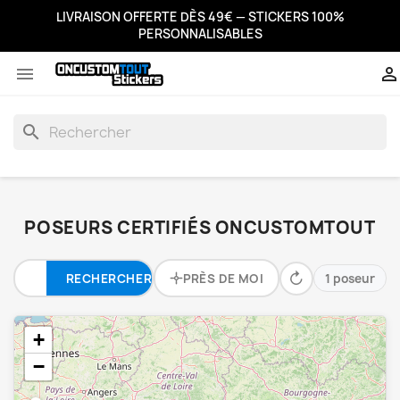
LIVRAISON OFFERTE DÈS 49€ — STICKERS 100%
PERSONNALISABLES


search
POSEURS CERTIFIÉS ONCUSTOMTOUT
↻
RECHERCHER
PRÈS DE MOI
1 poseur
+
−