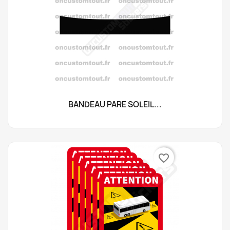
BANDEAU PARE SOLEIL...
favorite_border