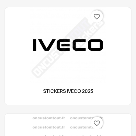
favorite_border
STICKERS IVECO 2023
favorite_border