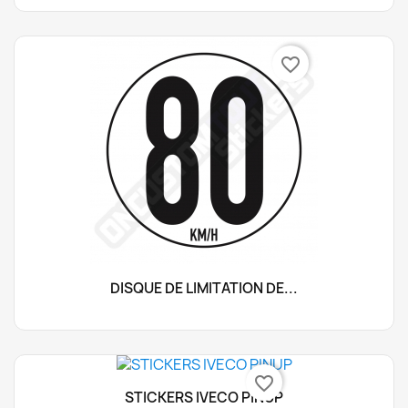
favorite_border
DISQUE DE LIMITATION DE...
favorite_border
STICKERS IVECO PINUP