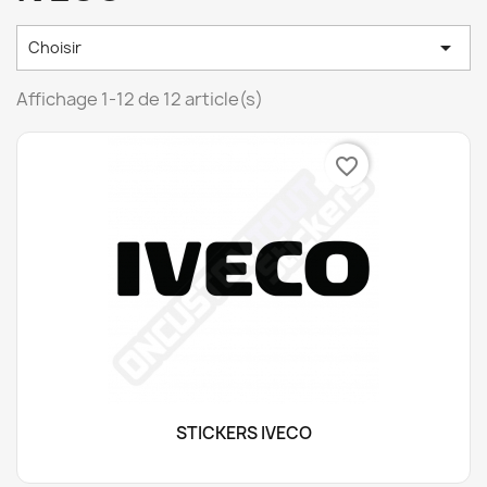

Choisir
Affichage 1-12 de 12 article(s)
favorite_border
STICKERS IVECO