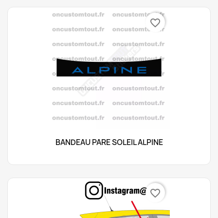
favorite_border
BANDEAU PARE SOLEIL ALPINE
favorite_border