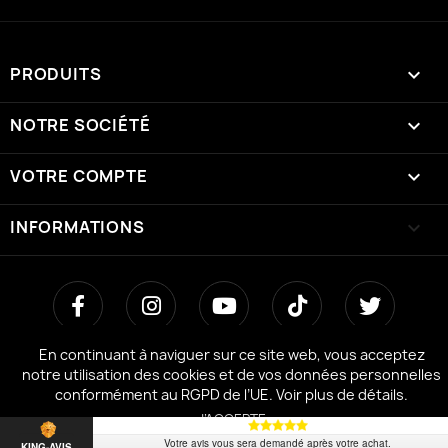
PRODUITS

NOTRE SOCIÉTÉ

VOTRE COMPTE

INFORMATIONS
keyboard_arrow_down
En continuant à naviguer sur ce site web, vous acceptez
notre utilisation des cookies et de vos données personnelles
conformément au RGPD de l’UE.
Voir plus de détails.
J’ACCEPTE
Votre avis vous sera demandé après votre achat.
KING-AVIS