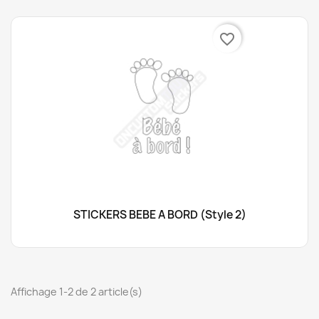
favorite_border
STICKERS BÉBÉ À BORD (style 2)
Affichage 1-2 de 2 article(s)