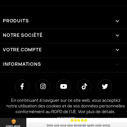
PRODUITS

NOTRE SOCIÉTÉ

VOTRE COMPTE

INFORMATIONS
keyboard_arrow_down
En continuant à naviguer sur ce site web, vous acceptez
notre utilisation des cookies et de vos données personnelles
conformément au RGPD de l’UE.
Voir plus de détails.
J’ACCEPTE
Votre avis vous sera demandé après votre achat.
KING-AVIS