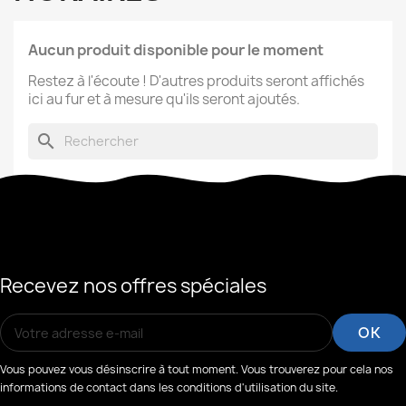
Aucun produit disponible pour le moment
Restez à l'écoute ! D'autres produits seront affichés
ici au fur et à mesure qu'ils seront ajoutés.
search
Recevez nos offres spéciales
Vous pouvez vous désinscrire à tout moment. Vous trouverez pour cela nos
informations de contact dans les conditions d'utilisation du site.