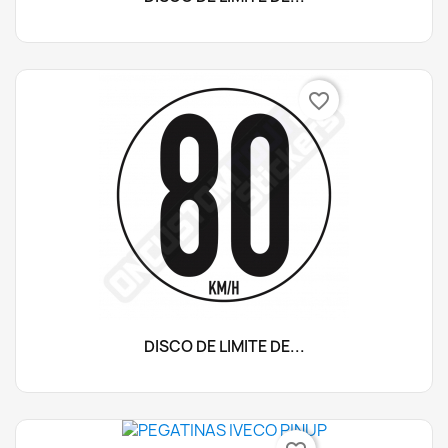
favorite_border
DISCO DE LÍMITE DE...