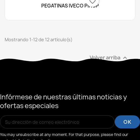
favorite_border
PEGATINAS IVECO PINUP
Mostrando 1-12 de 12 artículo(s)
Volver arriba

Infórmese de nuestras últimas noticias y
ofertas especiales
You may unsubscribe at any moment. For that purpose, please find our