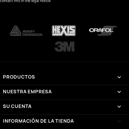
contact info in the legal notice.
PRODUCTOS

NUESTRA EMPRESA

SU CUENTA

INFORMACIÓN DE LA TIENDA
keyboard_arrow_down