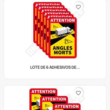
favorite_border
LOTE DE 6 ADHESIVOS DE...
favorite_border