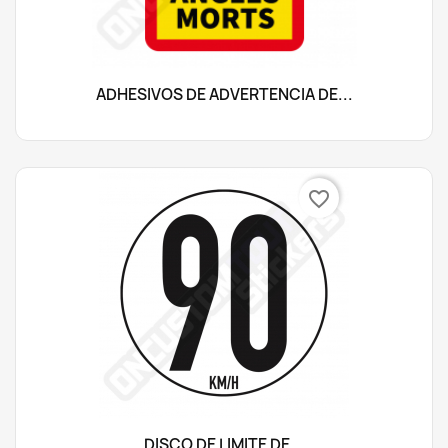
ADHESIVOS DE ADVERTENCIA DE...
favorite_border
DISCO DE LÍMITE DE...