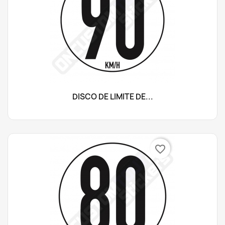
DISCO DE LÍMITE DE...
favorite_border