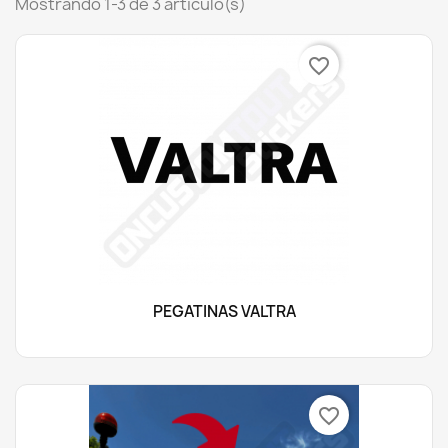
Mostrando 1-3 de 3 artículo(s)
favorite_border
PEGATINAS VALTRA
favorite_border