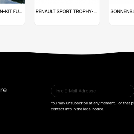
sen
Anpassen


TROPHY-STREIFEN-KIT FÜR...
RENAULT SPORT TROPHY-R STICKER
+10
+25
ere
You may unsubscribe at any moment. For that pu
contact info in the legal notice.