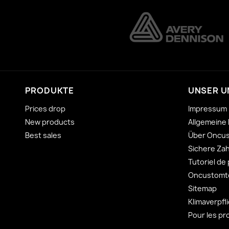
PRODUKTE
UNSER 
Prices drop
Impressum
New products
Allgemeine
Best sales
Über Oncu
Sichere Za
Tutoriel de
Oncustomto
Sitemap
Klimaverpfl
Pour les pr