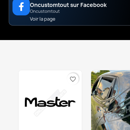
Oncustomtout sur Facebook
Oncustomtout
Voir la page
favorite_border