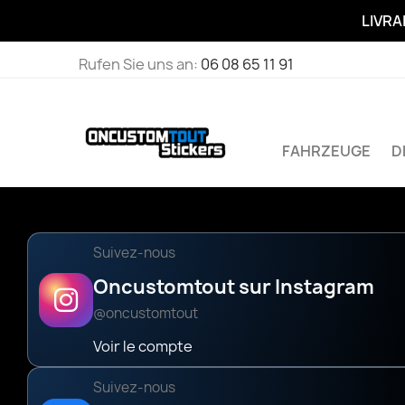
LIVRA
Rufen Sie uns an:
06 08 65 11 91
FAHRZEUGE
D
Suivez-nous
Oncustomtout sur Instagram
@oncustomtout
Voir le compte
Suivez-nous