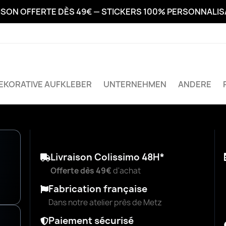
ISON OFFERTE DÈS 49€ — STICKERS 100% PERSONNALI
EKORATIVE AUFKLEBER
UNTERNEHMEN
ANDERE
Livraison Colissimo 48H*
Offerte dès 49€
d'achat
Fabrication française
Dans notre atelier près de Metz
Paiement sécurisé