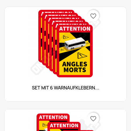
favorite_border
SET MIT 6 WARNAUFKLEBERN...
favorite_border