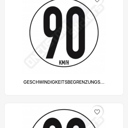
GESCHWINDIGKEITSBEGRENZUNGS...
favorite_border