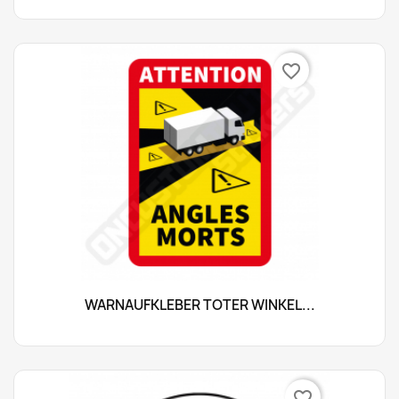
favorite_border
WARNAUFKLEBER TOTER WINKEL...
favorite_border