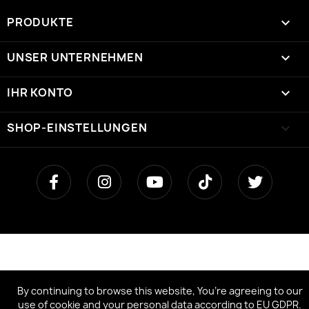
PRODUKTE

UNSER UNTERNEHMEN

IHR KONTO

SHOP-EINSTELLUNGEN
keyboard_arrow_down
By continuing to browse this website, You’re agreeing to our
use of cookie and your personal data according to EU GDPR.