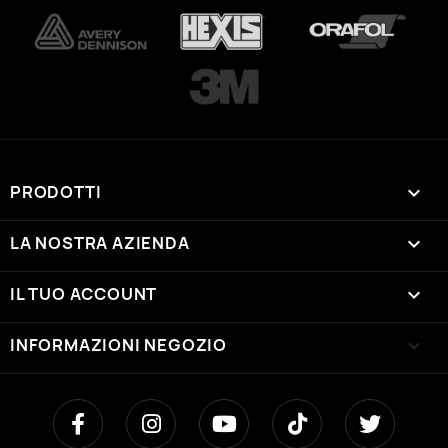
PRODOTTI

LA NOSTRA AZIENDA

IL TUO ACCOUNT

INFORMAZIONI NEGOZIO
keyboard_arrow_down