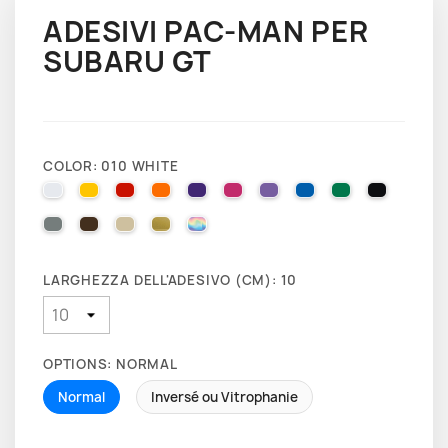
ADESIVI PAC-MAN PER
SUBARU GT
COLOR: 010 WHITE
010 WHITE
025 BRIMSTONE YELLOW
031 RED
035 PASTEL ORANGE
040 VIOLET
041 PINK
043 LAVENDER
051 GENTIAN BLUE
061 GREEN
070 BLA
071 GREY
080 BROWN
082 BEIGE
091 GOLD
000 HOLOGRAPHIQUE
LARGHEZZA DELL'ADESIVO (CM): 10
OPTIONS: NORMAL
Normal
Inversé ou Vitrophanie