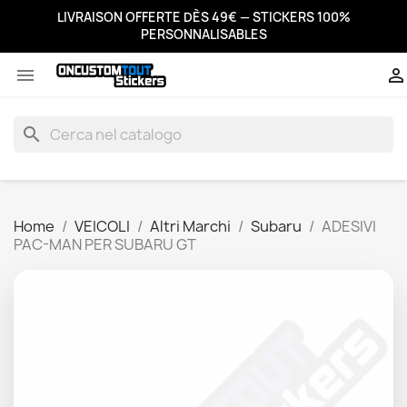
LIVRAISON OFFERTE DÈS 49€ — STICKERS 100%
PERSONNALISABLES


search
Home
VEICOLI
Altri Marchi
Subaru
ADESIVI
PAC-MAN PER SUBARU GT