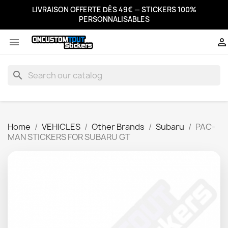
LIVRAISON OFFERTE DÈS 49€ — STICKERS 100%
PERSONNALISABLES


search
Home
VEHICLES
Other Brands
Subaru
PAC-
MAN STICKERS FOR SUBARU GT