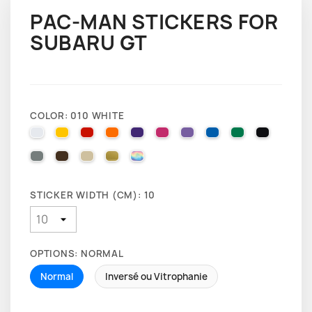
PAC-MAN STICKERS FOR
SUBARU GT
COLOR: 010 WHITE
010 WHITE
025 BRIMSTONE YELLOW
031 RED
035 PASTEL ORANGE
040 VIOLET
041 PINK
043 LAVENDER
051 GENTIAN BLUE
061 GREEN
070 BLA
071 GREY
080 BROWN
082 BEIGE
091 GOLD
000 HOLOGRAPHIQUE
STICKER WIDTH (CM): 10
OPTIONS: NORMAL
Normal
Inversé ou Vitrophanie