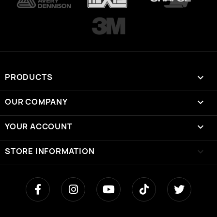
PRODUCTS

OUR COMPANY

YOUR ACCOUNT

STORE INFORMATION
keyboard_arrow_down