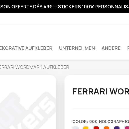
ISON OFFERTE DÈS 49€ — STICKERS 100% PERSONNALI
EKORATIVE AUFKLEBER
UNTERNEHMEN
ANDERE
ERRARI WORDMARK AUFKLEBER
FERRARI WO
COLOR: 000 HOLOGRAPHI
010 WHITE
025 BRIMSTONE YE
031 RED
035 PAST
040 