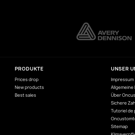
PRODUKTE
UNSER 
Prices drop
Impressum
New products
Allgemeine
Best sales
Über Oncu
Sichere Za
Tutoriel de
Oncustomto
Sitemap
Klimaverpfl