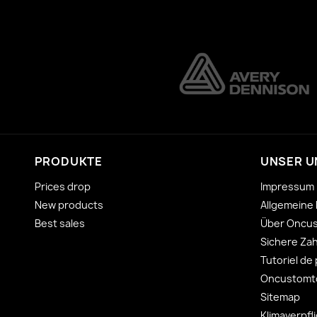
PRODUKTE
UNSER 
Prices drop
Impressum
New products
Allgemeine
Best sales
Über Oncu
Sichere Za
Tutoriel de
Oncustomto
Sitemap
Klimaverpfl