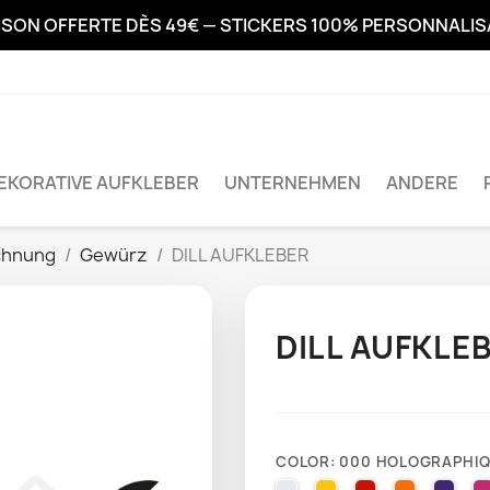
ISON OFFERTE DÈS 49€ — STICKERS 100% PERSONNALI
EKORATIVE AUFKLEBER
UNTERNEHMEN
ANDERE
chnung
Gewürz
DILL AUFKLEBER
DILL AUFKLE
COLOR: 000 HOLOGRAPHI
010 WHITE
025 BRIMSTONE YE
031 RED
035 PAST
040 