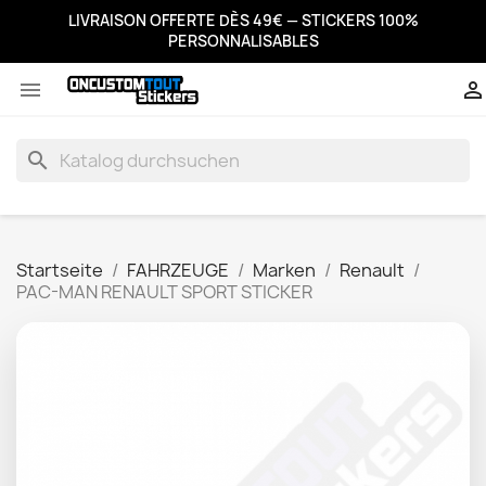
LIVRAISON OFFERTE DÈS 49€ — STICKERS 100%
PERSONNALISABLES


search
Startseite
FAHRZEUGE
Marken
Renault
PAC-MAN RENAULT SPORT STICKER