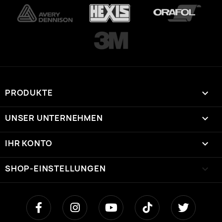
PRODUKTE

UNSER UNTERNEHMEN

IHR KONTO

SHOP-EINSTELLUNGEN
keyboard_arrow_down