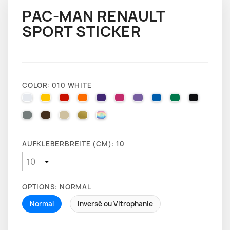
PAC-MAN RENAULT
SPORT STICKER
COLOR: 010 WHITE
010 WHITE
025 BRIMSTONE YELLOW
031 RED
035 PASTEL ORANGE
040 VIOLET
041 PINK
043 LAVENDER
051 GENTIAN BLUE
061 GREEN
070 BLA
071 GREY
080 BROWN
082 BEIGE
091 GOLD
000 HOLOGRAPHIQUE
AUFKLEBERBREITE (CM): 10
OPTIONS: NORMAL
Normal
Inversé ou Vitrophanie