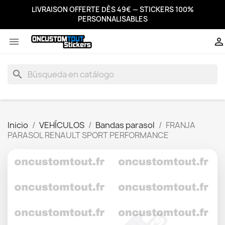
LIVRAISON OFFERTE DÈS 49€ — STICKERS 100%
PERSONNALISABLES


search
Inicio
VEHÍCULOS
Bandas parasol
FRANJA
PARASOL RENAULT SPORT PERFORMANCE