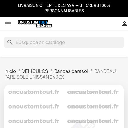
LIVRAISON OFFERTE DÈS 49€ — STICKERS 100%
PERSONNALISABLES


search
Inicio
VEHÍCULOS
Bandas parasol
BANDEAU
PARE SOLEIL NISSAN 240SX