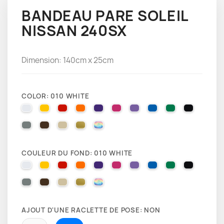
BANDEAU PARE SOLEIL
NISSAN 240SX
Dimension: 140cm x 25cm
COLOR: 010 WHITE
010 WHITE
025 BRIMSTONE YELLOW
031 RED
035 PASTEL ORANGE
040 VIOLET
041 PINK
043 LAVENDER
051 GENTIAN BLUE
061 GREEN
070 BLA
071 GREY
080 BROWN
082 BEIGE
091 GOLD
000 HOLOGRAPHIQUE
COULEUR DU FOND: 010 WHITE
010 WHITE
025 BRIMSTONE YELLOW
031 RED
035 PASTEL ORANGE
040 VIOLET
041 PINK
043 LAVENDER
051 GENTIAN BLUE
061 GREEN
070 BLA
071 GREY
080 BROWN
082 BEIGE
091 GOLD
000 HOLOGRAPHIQUE
AJOUT D'UNE RACLETTE DE POSE: NON