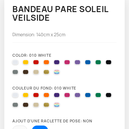
BANDEAU PARE SOLEIL
VEILSIDE
Dimension: 140cm x 25cm
COLOR: 010 WHITE
010 WHITE
025 BRIMSTONE YELLOW
031 RED
035 PASTEL ORANGE
040 VIOLET
041 PINK
043 LAVENDER
051 GENTIAN BLUE
061 GREEN
070 BLA
071 GREY
080 BROWN
082 BEIGE
091 GOLD
000 HOLOGRAPHIQUE
COULEUR DU FOND: 010 WHITE
010 WHITE
025 BRIMSTONE YELLOW
031 RED
035 PASTEL ORANGE
040 VIOLET
041 PINK
043 LAVENDER
051 GENTIAN BLUE
061 GREEN
070 BLA
071 GREY
080 BROWN
082 BEIGE
091 GOLD
000 HOLOGRAPHIQUE
AJOUT D'UNE RACLETTE DE POSE: NON