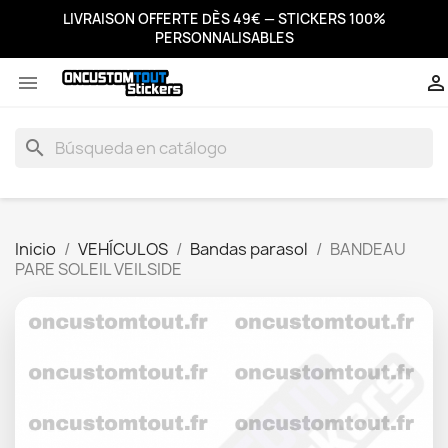
LIVRAISON OFFERTE DÈS 49€ — STICKERS 100%
PERSONNALISABLES


search
Inicio
VEHÍCULOS
Bandas parasol
BANDEAU
PARE SOLEIL VEILSIDE