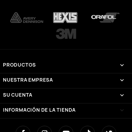
PRODUCTOS

NUESTRA EMPRESA

SU CUENTA

INFORMACIÓN DE LA TIENDA
keyboard_arrow_down