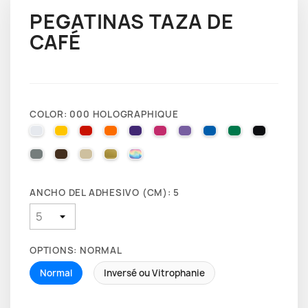
PEGATINAS TAZA DE
CAFÉ
COLOR: 000 HOLOGRAPHIQUE
010 WHITE
025 BRIMSTONE YELLOW
031 RED
035 PASTEL ORANGE
040 VIOLET
041 PINK
043 LAVENDER
051 GENTIAN BLUE
061 GREEN
070 BLA
071 GREY
080 BROWN
082 BEIGE
091 GOLD
000 HOLOGRAPHIQUE
ANCHO DEL ADHESIVO (CM): 5
OPTIONS: NORMAL
Normal
Inversé ou Vitrophanie