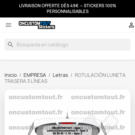
LIVRAISON OFFERTE DÈS 49€ — STICKERS 100%
PERSONNALISABLES


search
Inicio
EMPRESA
Letras
ROTULACIÓN LUNETA
TRASERA 3 LÍNEAS