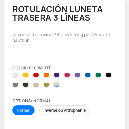
ROTULACIÓN LUNETA
TRASERA 3 LÍNEAS
Dimension d'environ 90cm de long par 35cm de
hauteur.
COLOR: 010 WHITE
010 WHITE
025 BRIMSTONE YELLOW
031 RED
035 PASTEL ORANGE
040 VIOLET
041 PINK
043 LAVENDER
051 GENTIAN BLUE
061 GREEN
070 BLA
071 GREY
080 BROWN
082 BEIGE
091 GOLD
000 HOLOGRAPHIQUE
OPTIONS: NORMAL
Normal
Inversé ou Vitrophanie