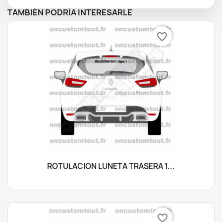
TAMBIÉN PODRÍA INTERESARLE
favorite_border
ROTULACIÓN LUNETA TRASERA 1...
favorite_border