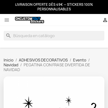
LIVRAISON OFFERTE DÈS 49€ — STICKERS 100%
PERSONNALISABLES


search
Inicio
ADHESIVOS DECORATIVOS
Evento
Navidad
PEGATINA CON FRASE DIVERTIDA DE
NAVIDAD