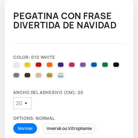
PEGATINA CON FRASE
DIVERTIDA DE NAVIDAD
COLOR: 010 WHITE
010 WHITE
025 BRIMSTONE YELLOW
031 RED
035 PASTEL ORANGE
040 VIOLET
041 PINK
043 LAVENDER
051 GENTIAN BLUE
061 GREEN
070 BLA
071 GREY
080 BROWN
082 BEIGE
091 GOLD
000 HOLOGRAPHIQUE
ANCHO DEL ADHESIVO (CM): 20
OPTIONS: NORMAL
Normal
Inversé ou Vitrophanie