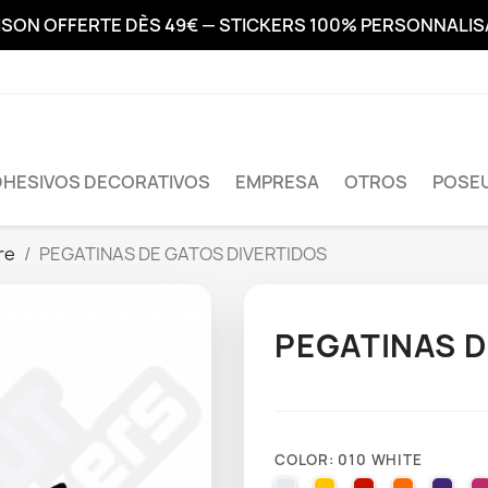
ISON OFFERTE DÈS 49€ — STICKERS 100% PERSONNALI
DHESIVOS DECORATIVOS
EMPRESA
OTROS
POSEU
re
PEGATINAS DE GATOS DIVERTIDOS
PEGATINAS D
COLOR: 010 WHITE
010 WHITE
025 BRIMSTONE YE
031 RED
035 PAST
040 