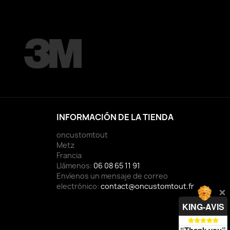
INFORMACIÓN DE LA TIENDA
oncustomtout
Metz
Francia
Llámenos:
06 08 65 11 91
Envíenos un mensaje de correo
electrónico:
contact@oncustomtout.fr
KING-AVIS