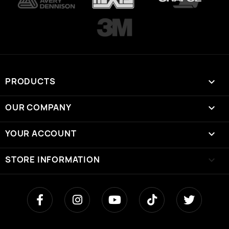
PRODUCTS

OUR COMPANY

YOUR ACCOUNT

STORE INFORMATION
keyboard_arrow_down