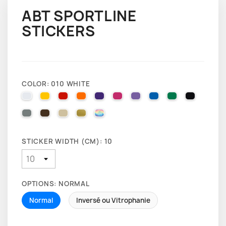
ABT SPORTLINE
STICKERS
COLOR: 010 WHITE
010 WHITE
025 BRIMSTONE YELLOW
031 RED
035 PASTEL ORANGE
040 VIOLET
041 PINK
043 LAVENDER
051 GENTIAN BLUE
061 GREEN
070 BLA
071 GREY
080 BROWN
082 BEIGE
091 GOLD
000 HOLOGRAPHIQUE
STICKER WIDTH (CM): 10
OPTIONS: NORMAL
Normal
Inversé ou Vitrophanie