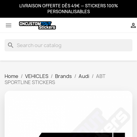
LIVRAISON OFFERTE DÈS 49€ — STICKERS 100%
PERSONNALISABLES


search
Home
VEHICLES
Brands
Audi
ABT
SPORTLINE STICKERS