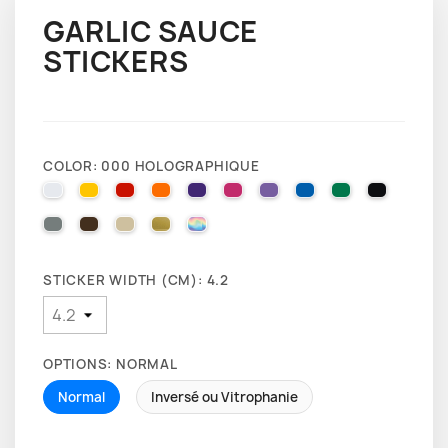
GARLIC SAUCE
STICKERS
COLOR: 000 HOLOGRAPHIQUE
010 WHITE
025 BRIMSTONE YELLOW
031 RED
035 PASTEL ORANGE
040 VIOLET
041 PINK
043 LAVENDER
051 GENTIAN BLUE
061 GREEN
070 BLA
071 GREY
080 BROWN
082 BEIGE
091 GOLD
000 HOLOGRAPHIQUE
STICKER WIDTH (CM): 4.2
OPTIONS: NORMAL
Normal
Inversé ou Vitrophanie