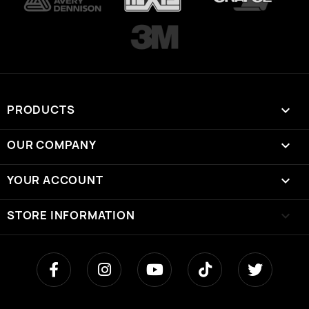
PRODUCTS

OUR COMPANY

YOUR ACCOUNT

STORE INFORMATION
keyboard_arrow_down