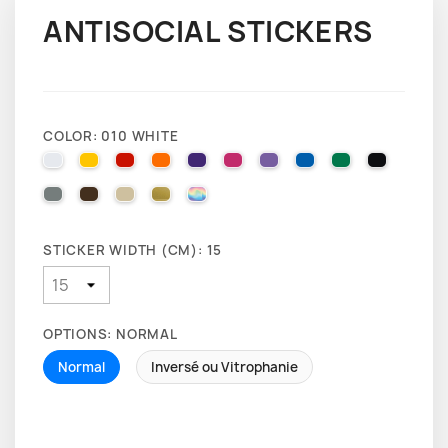
ANTISOCIAL STICKERS
COLOR: 010 WHITE
010 WHITE
025 BRIMSTONE YELLOW
031 RED
035 PASTEL ORANGE
040 VIOLET
041 PINK
043 LAVENDER
051 GENTIAN BLUE
061 GREEN
070 BLA
071 GREY
080 BROWN
082 BEIGE
091 GOLD
000 HOLOGRAPHIQUE
STICKER WIDTH (CM): 15
OPTIONS: NORMAL
Normal
Inversé ou Vitrophanie