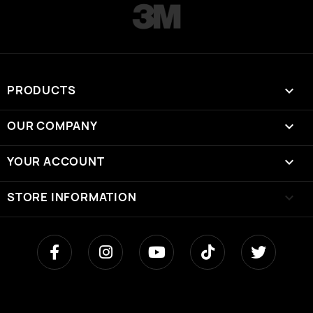
PRODUCTS

OUR COMPANY

YOUR ACCOUNT

STORE INFORMATION
keyboard_arrow_down