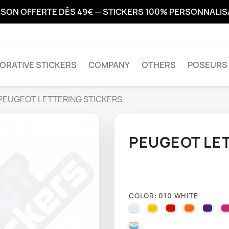
ISON OFFERTE DÈS 49€ — STICKERS 100% PERSONNALI
ORATIVE STICKERS
COMPANY
OTHERS
POSEURS 
PEUGEOT LETTERING STICKERS
PEUGEOT LET
COLOR: 010 WHITE
010 WHITE
025 BRIMSTONE YE
031 RED
035 PAST
040 
000 HOLOGRAPHIQUE