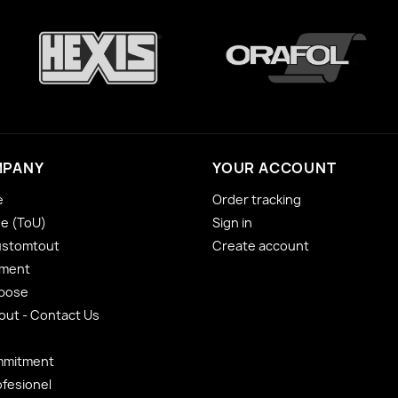
MPANY
YOUR ACCOUNT
e
Order tracking
se (ToU)
Sign in
ustomtout
Create account
yment
 pose
ut - Contact Us
mmitment
ofesionel