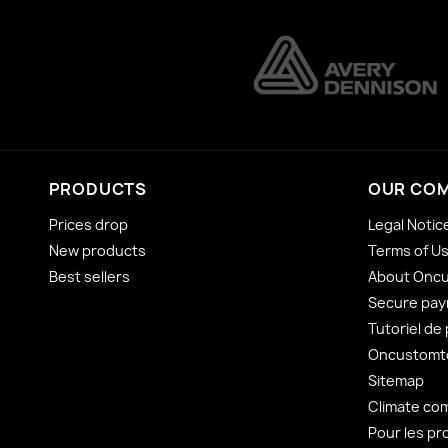
PRODUCTS
OUR CO
Prices drop
Legal Notic
New products
Terms of U
Best sellers
About Onc
Secure pa
Tutoriel de
Oncustomto
Sitemap
Climate co
Pour les pr