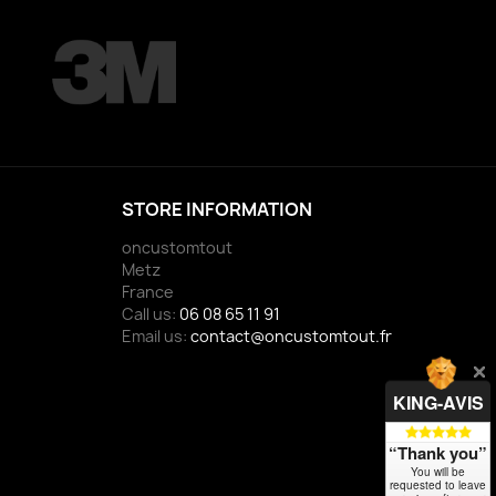
STORE INFORMATION
oncustomtout
Metz
France
Call us:
06 08 65 11 91
Email us:
contact@oncustomtout.fr
KING-AVIS
“Thank you”
You will be
requested to leave