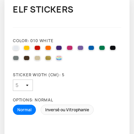
ELF STICKERS
COLOR: 010 WHITE
010 WHITE
025 BRIMSTONE YELLOW
031 RED
035 PASTEL ORANGE
040 VIOLET
041 PINK
043 LAVENDER
051 GENTIAN BLUE
061 GREEN
070 BLA
071 GREY
080 BROWN
082 BEIGE
091 GOLD
000 HOLOGRAPHIQUE
STICKER WIDTH (CM): 5
OPTIONS: NORMAL
Normal
Inversé ou Vitrophanie