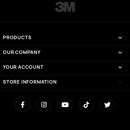
PRODUCTS

OUR COMPANY

YOUR ACCOUNT

STORE INFORMATION
keyboard_arrow_down