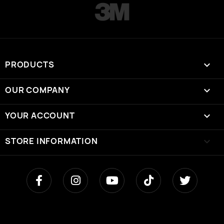
PRODUCTS

OUR COMPANY

YOUR ACCOUNT

STORE INFORMATION
keyboard_arrow_down