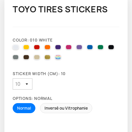
TOYO TIRES STICKERS
COLOR: 010 WHITE
010 WHITE
025 BRIMSTONE YELLOW
031 RED
035 PASTEL ORANGE
040 VIOLET
041 PINK
043 LAVENDER
051 GENTIAN BLUE
061 GREEN
070 BLA
071 GREY
080 BROWN
082 BEIGE
091 GOLD
000 HOLOGRAPHIQUE
STICKER WIDTH (CM): 10
OPTIONS: NORMAL
Normal
Inversé ou Vitrophanie