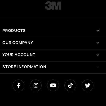
PRODUCTS

OUR COMPANY

YOUR ACCOUNT

STORE INFORMATION
keyboard_arrow_down