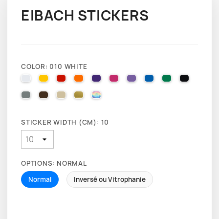
EIBACH STICKERS
COLOR: 010 WHITE
010 WHITE
025 BRIMSTONE YELLOW
031 RED
035 PASTEL ORANGE
040 VIOLET
041 PINK
043 LAVENDER
051 GENTIAN BLUE
061 GREEN
070 BLA
071 GREY
080 BROWN
082 BEIGE
091 GOLD
000 HOLOGRAPHIQUE
STICKER WIDTH (CM): 10
OPTIONS: NORMAL
Normal
Inversé ou Vitrophanie