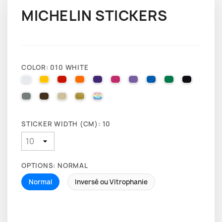
MICHELIN STICKERS
COLOR: 010 WHITE
010 WHITE
025 BRIMSTONE YELLOW
031 RED
035 PASTEL ORANGE
040 VIOLET
041 PINK
043 LAVENDER
051 GENTIAN BLUE
061 GREEN
070 BLA
071 GREY
080 BROWN
082 BEIGE
091 GOLD
000 HOLOGRAPHIQUE
STICKER WIDTH (CM): 10
OPTIONS: NORMAL
Normal
Inversé ou Vitrophanie