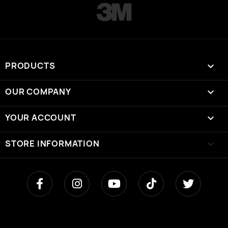
PRODUCTS

OUR COMPANY

YOUR ACCOUNT

STORE INFORMATION
keyboard_arrow_down