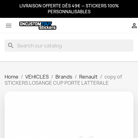
LIVRAISON OFFERTE DÈS 49€ — STICKERS 100%
PERSONNALISABLES


search
Home
VEHICLES
Brands
Renault
copy of
STICKERS LOSANGE CUP PORTE LATTERALE