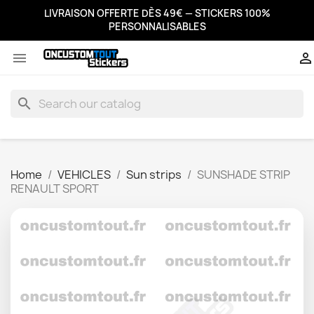
LIVRAISON OFFERTE DÈS 49€ — STICKERS 100%
PERSONNALISABLES


search
Home
VEHICLES
Sun strips
SUNSHADE STRIP
RENAULT SPORT