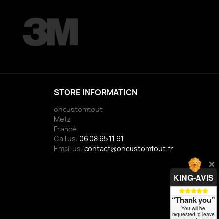
STORE INFORMATION
oncustomtout
Metz
France
Call us:
06 08 65 11 91
Email us:
contact@oncustomtout.fr
KING-AVIS
“Thank you”
You will be
requested to leave