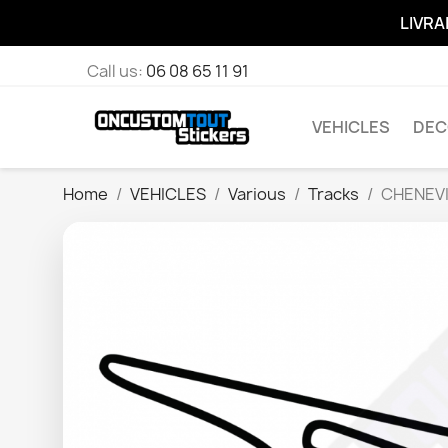
LIVRA
Call us:
06 08 65 11 91
VEHICLES
DEC
Home
VEHICLES
Various
Tracks
CHENEVI