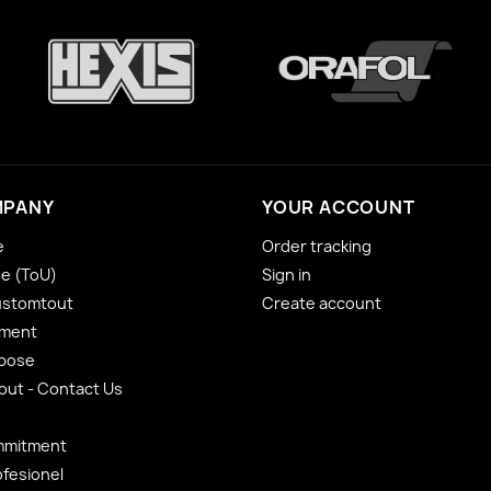
MPANY
YOUR ACCOUNT
e
Order tracking
se (ToU)
Sign in
ustomtout
Create account
yment
 pose
ut - Contact Us
mmitment
ofesionel