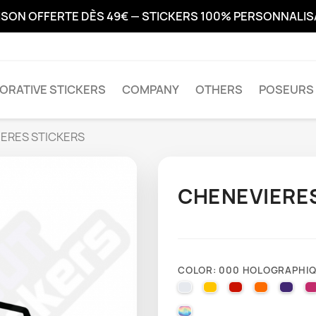
ISON OFFERTE DÈS 49€ — STICKERS 100% PERSONNALI
ORATIVE STICKERS
COMPANY
OTHERS
POSEURS 
ERES STICKERS
CHENEVIERE
COLOR: 000 HOLOGRAPHI
010 WHITE
025 BRIMSTONE YE
031 RED
035 PAST
040 
000 HOLOGRAPHIQUE