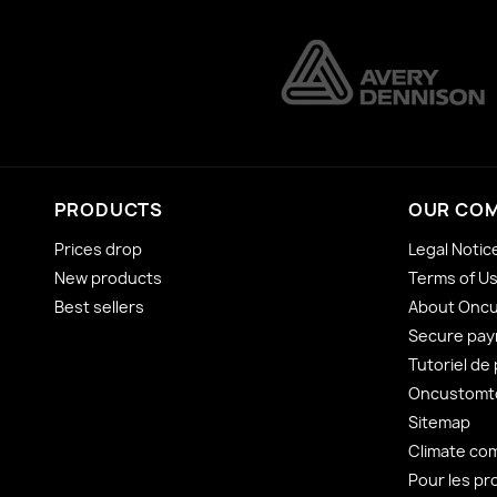
PRODUCTS
OUR CO
Prices drop
Legal Notic
New products
Terms of U
Best sellers
About Onc
Secure pa
Tutoriel de
Oncustomto
Sitemap
Climate co
Pour les pr