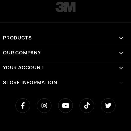
PRODUCTS

OUR COMPANY

YOUR ACCOUNT

STORE INFORMATION
keyboard_arrow_down