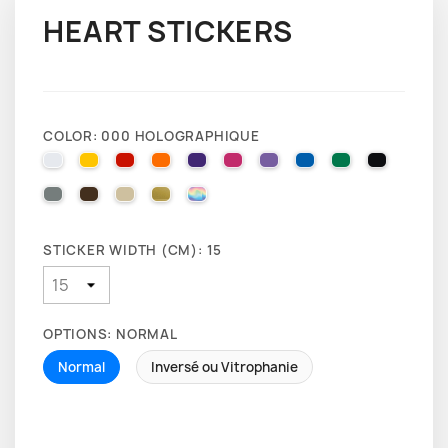
HEART STICKERS
COLOR: 000 HOLOGRAPHIQUE
010 WHITE
025 BRIMSTONE YELLOW
031 RED
035 PASTEL ORANGE
040 VIOLET
041 PINK
043 LAVENDER
051 GENTIAN BLUE
061 GREEN
070 BLA
071 GREY
080 BROWN
082 BEIGE
091 GOLD
000 HOLOGRAPHIQUE
STICKER WIDTH (CM): 15
OPTIONS: NORMAL
Normal
Inversé ou Vitrophanie