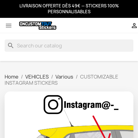
LIVRAISON OFFERTE DÈS 49€ — STICKERS 100%
PERSONNALISABLES


search
Home
VEHICLES
Various
CUSTOMIZABLE
INSTAGRAM STICKERS