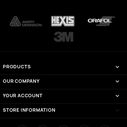
PRODUCTS

OUR COMPANY

YOUR ACCOUNT

STORE INFORMATION
keyboard_arrow_down