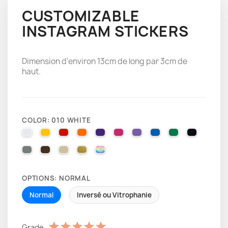
CUSTOMIZABLE
INSTAGRAM STICKERS
Dimension d'environ 13cm de long par 3cm de
haut.
COLOR: 010 WHITE
010 WHITE
025 BRIMSTONE YELLOW
031 RED
035 PASTEL ORANGE
040 VIOLET
041 PINK
043 LAVENDER
051 GENTIAN BLUE
061 GREEN
070 BLA
071 GREY
080 BROWN
082 BEIGE
091 GOLD
000 HOLOGRAPHIQUE
OPTIONS: NORMAL
Normal
Inversé ou Vitrophanie
Grade