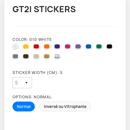
GT2I STICKERS
COLOR: 010 WHITE
010 WHITE
025 BRIMSTONE YELLOW
031 RED
035 PASTEL ORANGE
040 VIOLET
041 PINK
043 LAVENDER
051 GENTIAN BLUE
061 GREEN
070 BLA
071 GREY
080 BROWN
082 BEIGE
091 GOLD
000 HOLOGRAPHIQUE
STICKER WIDTH (CM): 5
OPTIONS: NORMAL
Normal
Inversé ou Vitrophanie