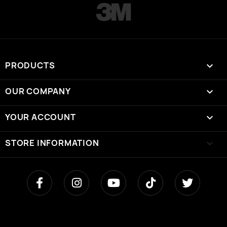
PRODUCTS

OUR COMPANY

YOUR ACCOUNT

STORE INFORMATION
keyboard_arrow_down