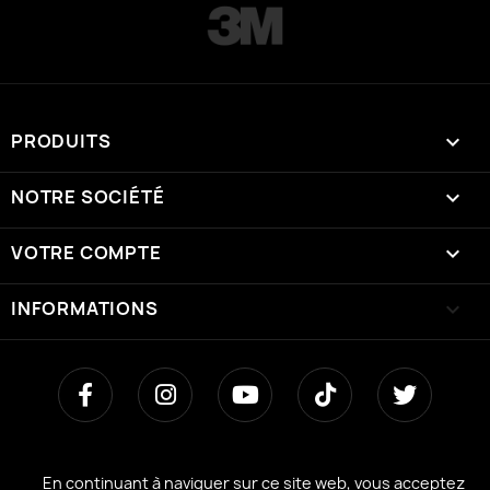
PRODUITS

NOTRE SOCIÉTÉ

VOTRE COMPTE

INFORMATIONS
keyboard_arrow_down
En continuant à naviguer sur ce site web, vous acceptez
En continuant à naviguer sur ce site web, vous acceptez