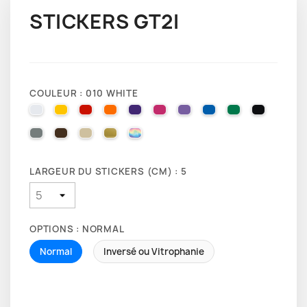
STICKERS GT2I
COULEUR : 010 WHITE
010 WHITE
025 BRIMSTONE YELLOW
031 RED
035 PASTEL ORANGE
040 VIOLET
041 PINK
043 LAVENDER
051 GENTIAN BLUE
061 GREEN
070 BLA
071 GREY
080 BROWN
082 BEIGE
091 GOLD
000 HOLOGRAPHIQUE
LARGEUR DU STICKERS (CM) : 5
OPTIONS : NORMAL
Normal
Inversé ou Vitrophanie