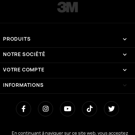
PRODUITS

NOTRE SOCIÉTÉ

VOTRE COMPTE

INFORMATIONS
keyboard_arrow_down
En continuant à naviguer sur ce site web, vous acceptez
En continuant à naviguer sur ce site web, vous acceptez