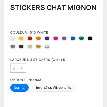
STICKERS CHAT MIGNON
COULEUR : 010 WHITE
010 WHITE
025 BRIMSTONE YELLOW
031 RED
035 PASTEL ORANGE
040 VIOLET
041 PINK
043 LAVENDER
051 GENTIAN BLUE
061 GREEN
070 BLA
071 GREY
080 BROWN
082 BEIGE
091 GOLD
000 HOLOGRAPHIQUE
LARGEUR DU STICKERS (CM) : 5
OPTIONS : NORMAL
Normal
Inversé ou Vitrophanie