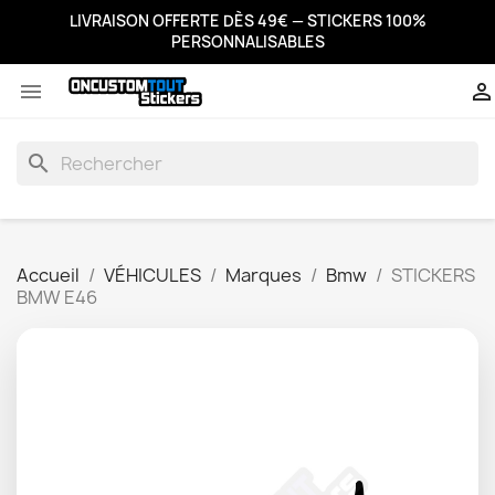
LIVRAISON OFFERTE DÈS 49€ — STICKERS 100%
PERSONNALISABLES


search
Accueil
VÉHICULES
Marques
Bmw
STICKERS
BMW E46