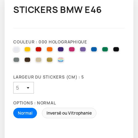
STICKERS BMW E46
COULEUR : 000 HOLOGRAPHIQUE
010 WHITE
025 BRIMSTONE YELLOW
031 RED
035 PASTEL ORANGE
040 VIOLET
041 PINK
043 LAVENDER
051 GENTIAN BLUE
061 GREEN
070 BLA
071 GREY
080 BROWN
082 BEIGE
091 GOLD
000 HOLOGRAPHIQUE
LARGEUR DU STICKERS (CM) : 5
OPTIONS : NORMAL
Normal
Inversé ou Vitrophanie