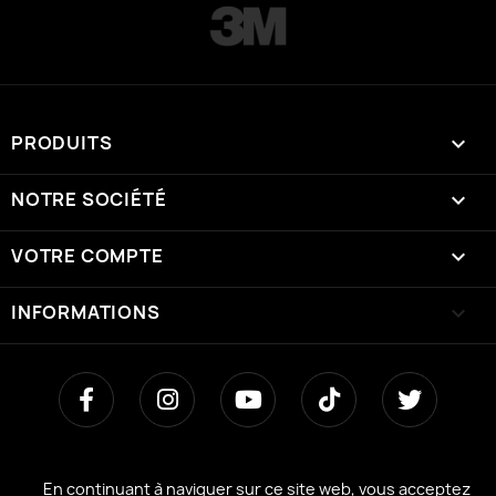
PRODUITS

NOTRE SOCIÉTÉ

VOTRE COMPTE

INFORMATIONS
keyboard_arrow_down
En continuant à naviguer sur ce site web, vous acceptez
En continuant à naviguer sur ce site web, vous acceptez