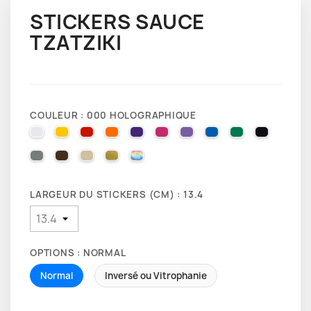
STICKERS SAUCE
TZATZIKI
COULEUR : 000 HOLOGRAPHIQUE
010 WHITE
025 BRIMSTONE YELLOW
031 RED
035 PASTEL ORANGE
040 VIOLET
041 PINK
043 LAVENDER
051 GENTIAN BLUE
061 GREEN
070 BLA
071 GREY
080 BROWN
082 BEIGE
091 GOLD
000 HOLOGRAPHIQUE
LARGEUR DU STICKERS (CM) : 13.4
OPTIONS : NORMAL
Normal
Inversé ou Vitrophanie