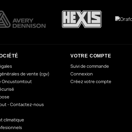
OCIÉTÉ
VOTRE COMPTE
égales
Suivi de commande
générales de vente (cgv)
Connexion
e Oncustomtout
Créez votre compte
écurisé
 pose
ut - Contactez-nous
 climatique
ofesionnels