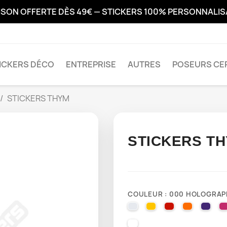
ISON OFFERTE DÈS 49€ — STICKERS 100% PERSONNALI
ICKERS DÉCO
ENTREPRISE
AUTRES
POSEURS CER
STICKERS THYM
STICKERS T
COULEUR : 000 HOLOGRAP
010 WHITE
025 BRIMSTONE YE
031 RED
035 PAST
040 
000 HOLOGRAPHIQUE