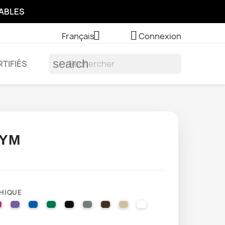
SABLES


Français
Connexion
search
TIFIÉS
HYM
HIQUE
LLOW
EL ORANGE
VIOLET
041 PINK
043 LAVENDER
051 GENTIAN BLUE
061 GREEN
070 BLACK
071 GREY
080 BROWN
082 BEIGE
091 GOLD