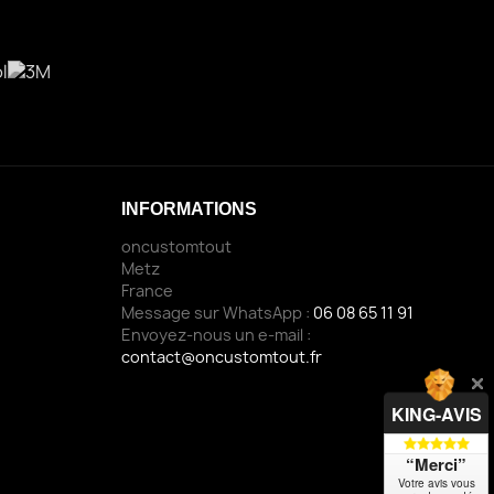
INFORMATIONS
oncustomtout
Metz
France
Message sur WhatsApp :
06 08 65 11 91
Envoyez-nous un e-mail :
contact@oncustomtout.fr
KING-AVIS
“Merci”
Votre avis vous