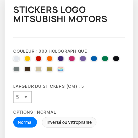
STICKERS LOGO
MITSUBISHI MOTORS
COULEUR : 000 HOLOGRAPHIQUE
010 WHITE
025 BRIMSTONE YELLOW
031 RED
035 PASTEL ORANGE
040 VIOLET
041 PINK
043 LAVENDER
051 GENTIAN BLUE
061 GREEN
070 BLA
071 GREY
080 BROWN
082 BEIGE
091 GOLD
000 HOLOGRAPHIQUE
LARGEUR DU STICKERS (CM) : 5
OPTIONS : NORMAL
Normal
Inversé ou Vitrophanie