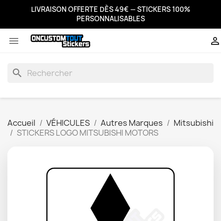
LIVRAISON OFFERTE DÈS 49€ — STICKERS 100%
PERSONNALISABLES


search
Accueil
VÉHICULES
Autres Marques
Mitsubishi
STICKERS LOGO MITSUBISHI MOTORS