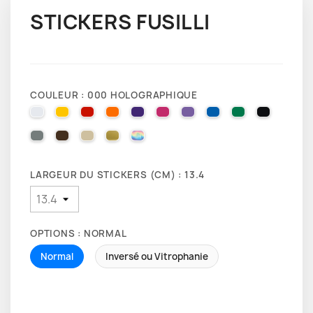
STICKERS FUSILLI
COULEUR : 000 HOLOGRAPHIQUE
010 WHITE
025 BRIMSTONE YELLOW
031 RED
035 PASTEL ORANGE
040 VIOLET
041 PINK
043 LAVENDER
051 GENTIAN BLUE
061 GREEN
070 BLA
071 GREY
080 BROWN
082 BEIGE
091 GOLD
000 HOLOGRAPHIQUE
LARGEUR DU STICKERS (CM) : 13.4
OPTIONS : NORMAL
Normal
Inversé ou Vitrophanie