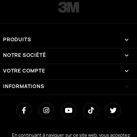
PRODUITS

NOTRE SOCIÉTÉ

VOTRE COMPTE

INFORMATIONS
keyboard_arrow_down
En continuant à naviguer sur ce site web, vous acceptez
En continuant à naviguer sur ce site web, vous acceptez