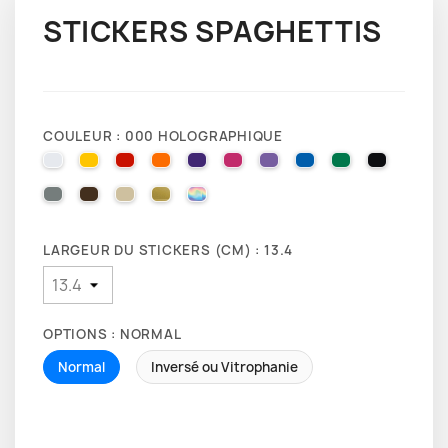
STICKERS SPAGHETTIS
COULEUR : 000 HOLOGRAPHIQUE
010 WHITE
025 BRIMSTONE YELLOW
031 RED
035 PASTEL ORANGE
040 VIOLET
041 PINK
043 LAVENDER
051 GENTIAN BLUE
061 GREEN
070 BLA
071 GREY
080 BROWN
082 BEIGE
091 GOLD
000 HOLOGRAPHIQUE
LARGEUR DU STICKERS (CM) : 13.4
OPTIONS : NORMAL
Normal
Inversé ou Vitrophanie