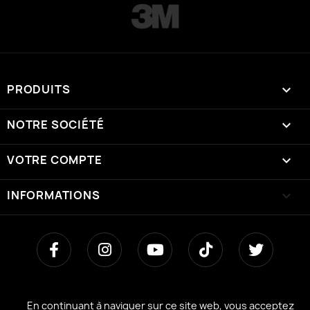
PRODUITS

NOTRE SOCIÉTÉ

VOTRE COMPTE

INFORMATIONS
keyboard_arrow_down
En continuant à naviguer sur ce site web, vous acceptez
En continuant à naviguer sur ce site web, vous acceptez