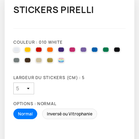
STICKERS PIRELLI
COULEUR : 010 WHITE
010 WHITE
025 BRIMSTONE YELLOW
031 RED
035 PASTEL ORANGE
040 VIOLET
041 PINK
043 LAVENDER
051 GENTIAN BLUE
061 GREEN
070 BLA
071 GREY
080 BROWN
082 BEIGE
091 GOLD
000 HOLOGRAPHIQUE
LARGEUR DU STICKERS (CM) : 5
OPTIONS : NORMAL
Normal
Inversé ou Vitrophanie