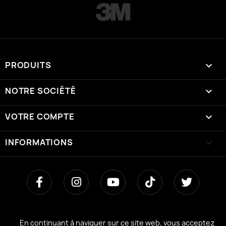
PRODUITS

NOTRE SOCIÉTÉ

VOTRE COMPTE

INFORMATIONS
keyboard_arrow_down
En continuant à naviguer sur ce site web, vous acceptez
En continuant à naviguer sur ce site web, vous acceptez