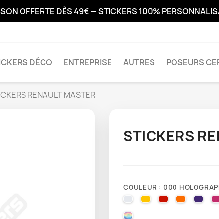
ISON OFFERTE DÈS 49€ — STICKERS 100% PERSONNALI
ICKERS DÉCO
ENTREPRISE
AUTRES
POSEURS CER
ICKERS RENAULT MASTER
STICKERS R
COULEUR : 000 HOLOGRAP
010 WHITE
025 BRIMSTONE YE
031 RED
035 PAST
040 
000 HOLOGRAPHIQUE