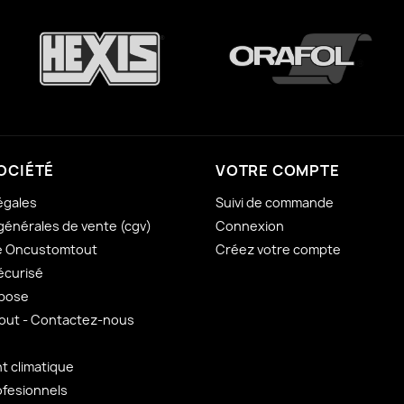
OCIÉTÉ
VOTRE COMPTE
égales
Suivi de commande
générales de vente (cgv)
Connexion
e Oncustomtout
Créez votre compte
écurisé
 pose
ut - Contactez-nous
 climatique
ofesionnels