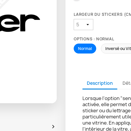
LARGEUR DU STICKERS (CM
OPTIONS : NORMAL
Normal
Inversé ou Vi
Description
Dét
Lorsque l'option "sen
activée, elle permet 
sticker ou du lettrag
particulièrement util
une vitrine. En appliq

l'intérieur de la vitre,