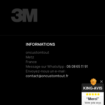
INFORMATIONS
oncustomtout
Metz
France
Message sur WhatsApp :
06 08 65 11 91
Envoyez-nous un e-mail :
contact@oncustomtout.fr
KING-AVIS
“Merci”
Votre avis vous