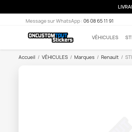
LIVRA
Message sur WhatsApp :
06 08 65 11 91
VÉHICULES
ST
Accueil
VÉHICULES
Marques
Renault
ST