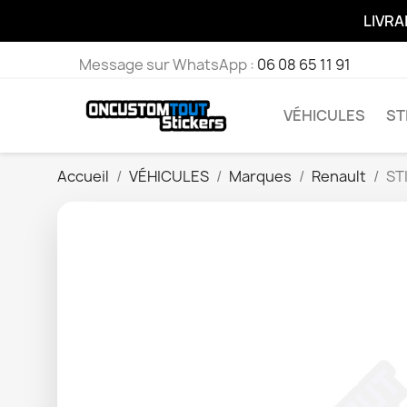
LIVRA
Message sur WhatsApp :
06 08 65 11 91
VÉHICULES
ST
Accueil
VÉHICULES
Marques
Renault
ST