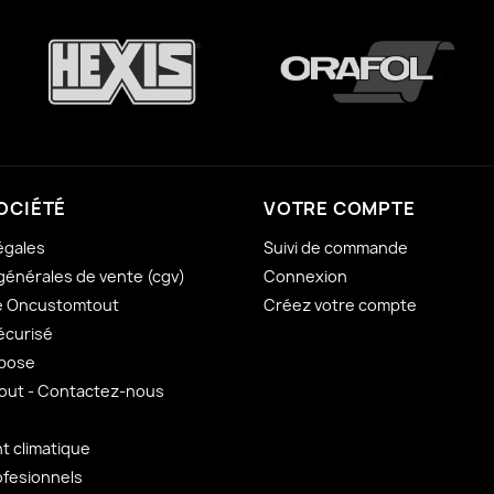
OCIÉTÉ
VOTRE COMPTE
égales
Suivi de commande
générales de vente (cgv)
Connexion
e Oncustomtout
Créez votre compte
écurisé
 pose
ut - Contactez-nous
 climatique
ofesionnels