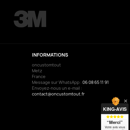
INFORMATIONS
oncustomtout
Metz
France
Message sur WhatsApp :
06 08 65 11 91
Envoyez-nous un e-mail :
contact@oncustomtout.fr
KING-AVIS
“Merci”
Votre avis vous