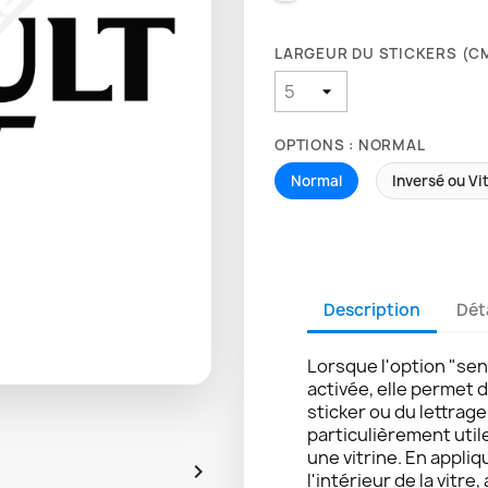
LARGEUR DU STICKERS (CM
OPTIONS : NORMAL
Normal
Inversé ou Vi
Description
Dét
Lorsque l'option "sen
activée, elle permet 
sticker ou du lettrag
particulièrement util
une vitrine. En appliq

l'intérieur de la vitre,