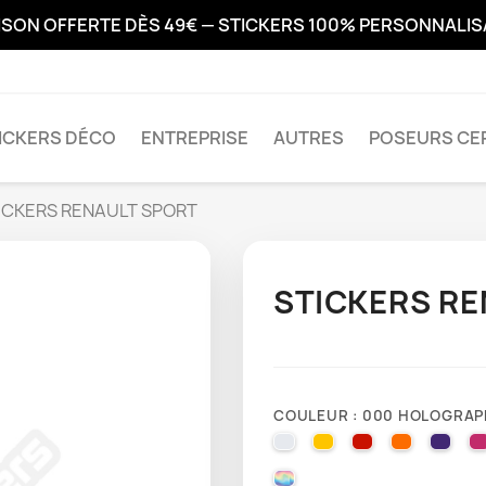
ISON OFFERTE DÈS 49€ — STICKERS 100% PERSONNALI
ICKERS DÉCO
ENTREPRISE
AUTRES
POSEURS CER
ICKERS RENAULT SPORT
STICKERS RE
COULEUR : 000 HOLOGRAP
010 WHITE
025 BRIMSTONE YE
031 RED
035 PAST
040 
000 HOLOGRAPHIQUE