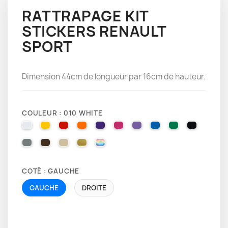
RATTRAPAGE KIT
STICKERS RENAULT
SPORT
Dimension 44cm de longueur par 16cm de hauteur.
COULEUR : 010 WHITE
010 WHITE
025 BRIMSTONE YELLOW
031 RED
035 PASTEL ORANGE
040 VIOLET
041 PINK
043 LAVENDER
051 GENTIAN BLUE
061 GREEN
070 BLA
071 GREY
080 BROWN
082 BEIGE
091 GOLD
000 HOLOGRAPHIQUE
COTÉ : GAUCHE
GAUCHE
DROITE