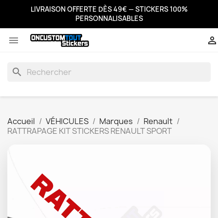
LIVRAISON OFFERTE DÈS 49€ — STICKERS 100%
PERSONNALISABLES


search
Accueil
VÉHICULES
Marques
Renault
RATTRAPAGE KIT STICKERS RENAULT SPORT