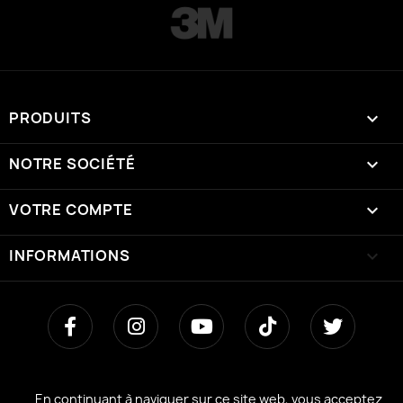
PRODUITS

NOTRE SOCIÉTÉ

VOTRE COMPTE

INFORMATIONS
keyboard_arrow_down
En continuant à naviguer sur ce site web, vous acceptez
En continuant à naviguer sur ce site web, vous acceptez